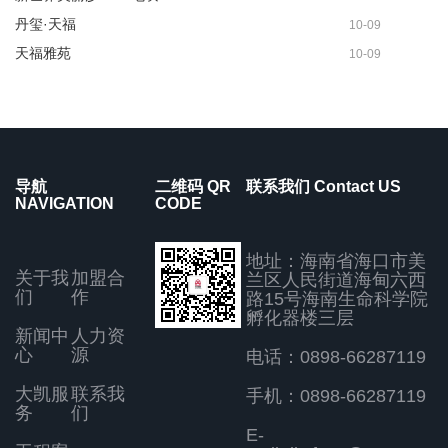
丹玺·天福
10-09
天福雅苑
10-09
导航
二维码 QR
联系我们 Contact US
NAVIGATION
CODE
地址：海南省海口市美
关于我
加盟合
兰区人民街道海甸六西
们
作
路15号海南生命科学院
孵化器楼三层
新闻中
人力资
心
源
电话：0898-66287119
大凯服
联系我
手机：0898-66287119
务
们
E-