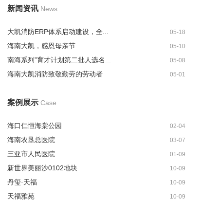
新闻资讯
News
大凯消防ERP体系启动建设，全...
05-18
海南大凯，感恩母亲节
05-10
南海系列”育才计划第二批人选名...
05-08
海南大凯消防致敬勤劳的劳动者
05-01
案例展示
Case
海口仁恒海棠公园
02-04
海南农垦总医院
03-07
三亚市人民医院
01-09
新世界美丽沙0102地块
10-09
丹玺·天福
10-09
天福雅苑
10-09