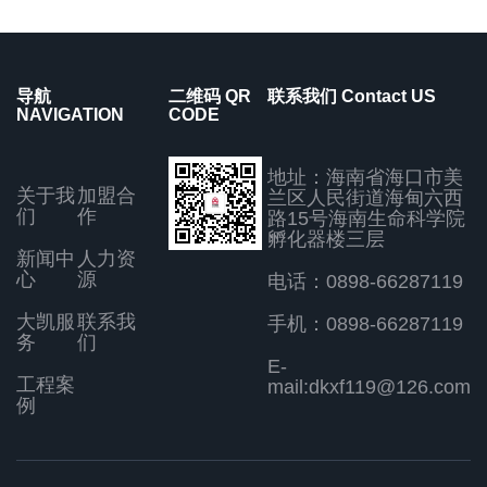
导航
二维码 QR
联系我们 Contact US
NAVIGATION
CODE
地址：海南省海口市美
关于我
加盟合
兰区人民街道海甸六西
们
作
路15号海南生命科学院
孵化器楼三层
新闻中
人力资
心
源
电话：0898-66287119
大凯服
联系我
手机：0898-66287119
务
们
E-
工程案
mail:dkxf119@126.com
例