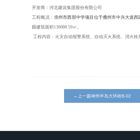
开发商：河北建设集团股份有限公司
工程概况：
儋
州市西部中学项目位于儋州市中兴大道西
目
建筑面积
130088.59㎡。
工程内容：火灾自动报警系统、自动灭火系统、消火栓
←上一篇神州半岛大环岭B-02