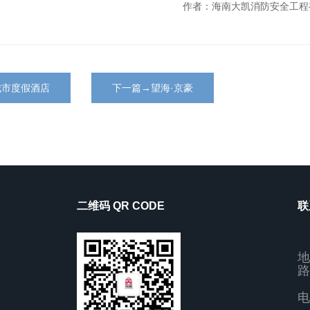
作者：海南大凯消防安全工程
城市度假酒店
下一篇→望海·京豪
二维码 QR CODE
联
地
路
电