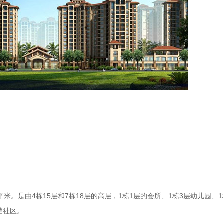
3平米。是由4栋15层和7栋18层的高层，1栋1层的会所、1栋3层幼儿园、
档社区。