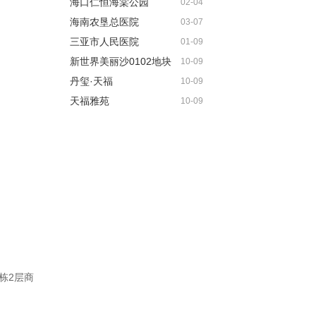
海口仁恒海棠公园
02-04
海南农垦总医院
03-07
三亚市人民医院
01-09
新世界美丽沙0102地块
10-09
丹玺·天福
10-09
天福雅苑
10-09
1栋2层商