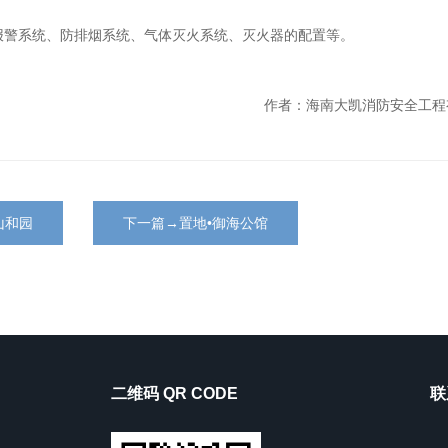
报警系统、防排烟系统、气体灭火系统、灭火器的配置等。
作者：海南大凯消防安全工程
山和园
下一篇→置地•御海公馆
二维码 QR CODE
联